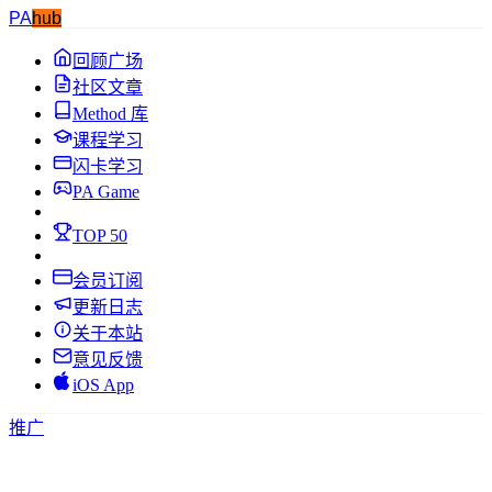
PA
hub
回顾广场
社区文章
Method 库
课程学习
闪卡学习
PA Game
TOP 50
会员订阅
更新日志
关于本站
意见反馈
iOS App
推广