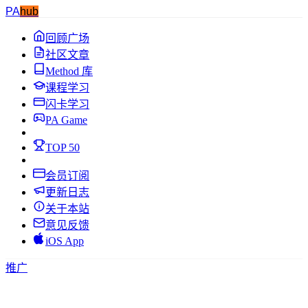
PA
hub
回顾广场
社区文章
Method 库
课程学习
闪卡学习
PA Game
TOP 50
会员订阅
更新日志
关于本站
意见反馈
iOS App
推广