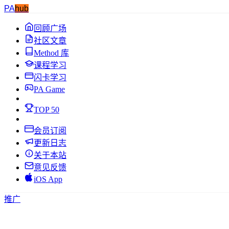
PA
hub
回顾广场
社区文章
Method 库
课程学习
闪卡学习
PA Game
TOP 50
会员订阅
更新日志
关于本站
意见反馈
iOS App
推广