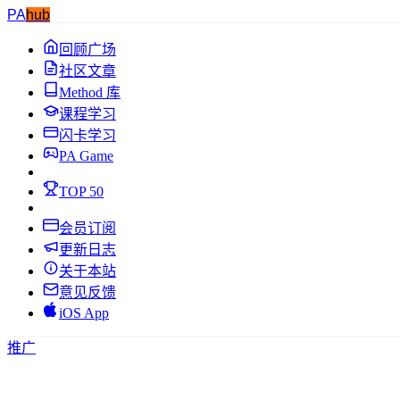
PA
hub
回顾广场
社区文章
Method 库
课程学习
闪卡学习
PA Game
TOP 50
会员订阅
更新日志
关于本站
意见反馈
iOS App
推广