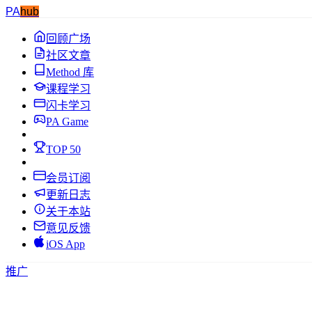
PA
hub
回顾广场
社区文章
Method 库
课程学习
闪卡学习
PA Game
TOP 50
会员订阅
更新日志
关于本站
意见反馈
iOS App
推广