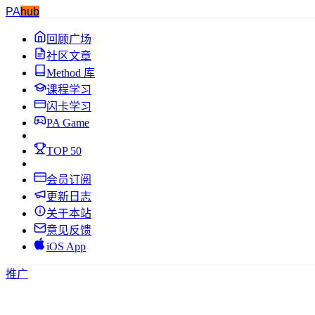
PA
hub
回顾广场
社区文章
Method 库
课程学习
闪卡学习
PA Game
TOP 50
会员订阅
更新日志
关于本站
意见反馈
iOS App
推广