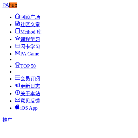
PA
hub
回顾广场
社区文章
Method 库
课程学习
闪卡学习
PA Game
TOP 50
会员订阅
更新日志
关于本站
意见反馈
iOS App
推广