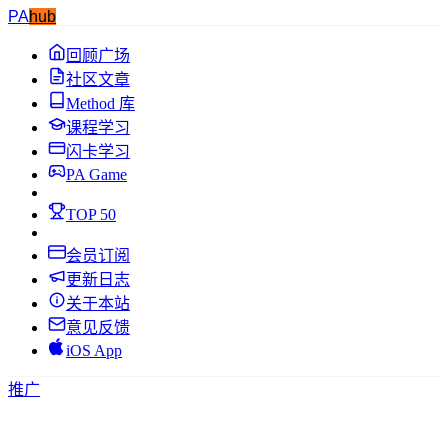
PA
hub
回顾广场
社区文章
Method 库
课程学习
闪卡学习
PA Game
TOP 50
会员订阅
更新日志
关于本站
意见反馈
iOS App
推广