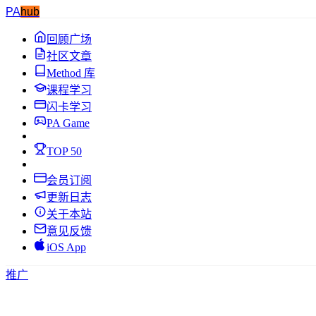
PA
hub
回顾广场
社区文章
Method 库
课程学习
闪卡学习
PA Game
TOP 50
会员订阅
更新日志
关于本站
意见反馈
iOS App
推广