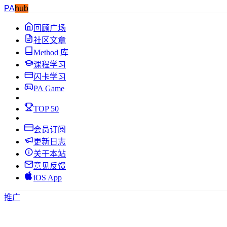
PA
hub
回顾广场
社区文章
Method 库
课程学习
闪卡学习
PA Game
TOP 50
会员订阅
更新日志
关于本站
意见反馈
iOS App
推广