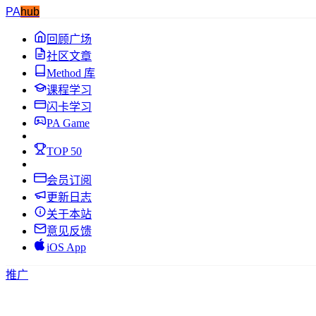
PA
hub
回顾广场
社区文章
Method 库
课程学习
闪卡学习
PA Game
TOP 50
会员订阅
更新日志
关于本站
意见反馈
iOS App
推广