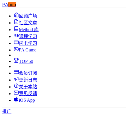
PA
hub
回顾广场
社区文章
Method 库
课程学习
闪卡学习
PA Game
TOP 50
会员订阅
更新日志
关于本站
意见反馈
iOS App
推广