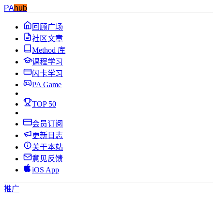
PA
hub
回顾广场
社区文章
Method 库
课程学习
闪卡学习
PA Game
TOP 50
会员订阅
更新日志
关于本站
意见反馈
iOS App
推广