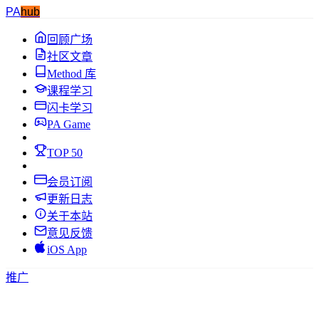
PA
hub
回顾广场
社区文章
Method 库
课程学习
闪卡学习
PA Game
TOP 50
会员订阅
更新日志
关于本站
意见反馈
iOS App
推广