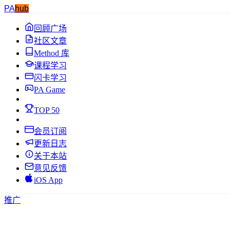
PA
hub
回顾广场
社区文章
Method 库
课程学习
闪卡学习
PA Game
TOP 50
会员订阅
更新日志
关于本站
意见反馈
iOS App
推广