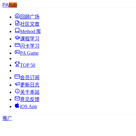
PA
hub
回顾广场
社区文章
Method 库
课程学习
闪卡学习
PA Game
TOP 50
会员订阅
更新日志
关于本站
意见反馈
iOS App
推广