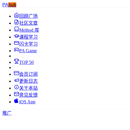
PA
hub
回顾广场
社区文章
Method 库
课程学习
闪卡学习
PA Game
TOP 50
会员订阅
更新日志
关于本站
意见反馈
iOS App
推广