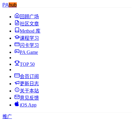
PA
hub
回顾广场
社区文章
Method 库
课程学习
闪卡学习
PA Game
TOP 50
会员订阅
更新日志
关于本站
意见反馈
iOS App
推广